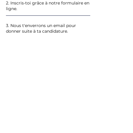
2. Inscris-toi grâce à notre formulaire en
ligne.
​​3. Nous t'enverrons un email pour
donner suite à ta candidature.
Inscription 2026
Miss Universe Switzerland
​Concours réunissant des candidates
suisses.Tentez votre chance pour devenir
Miss Universe Switzerland.Une aventure
humaine riche en découvertes et
rencontres.​