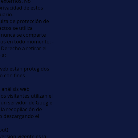
b externos. No
privacidad de estos
uario.
uiza de protección de
ctos se utiliza
 y nunca se comparte
chos en todo momento: -
 Derecho a retirar el
 a:
o web están protegidos
o con fines
e análisis web
s visitantes utilizan el
a un servidor de Google
la recopilación de
 o descargando el
ut).
ersión vigente es la