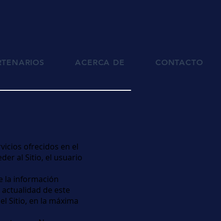
RTENARIOS
ACERCA DE
CONTACTO
vicios ofrecidos en el
der al Sitio, el usuario
e la información
 actualidad de este
l Sitio, en la máxima