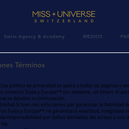
Swiss Agency & Academy
MEDIOS
PA
ones Términos
sta política de privacidad se aplica a todas las páginas y ser
ss Universo Suiza y Europa** (en adelante, «el Sitio»). Al acce
ue se detallan a continuación.
ilidad Si bien nos esforzamos por garantizar la fiabilidad d
so Suiza y Europa** no garantiza la exactitud, integridad ni
oda responsabilidad por daños derivados del acceso o uso de
ley.