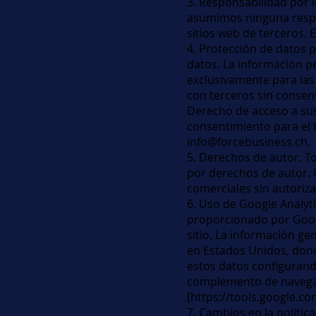
3. Responsabilidad por l
asumimos ninguna respons
sitios web de terceros. 
4. Protección de datos 
datos. La información pe
exclusivamente para las
con terceros sin consen
Derecho de acceso a sus 
consentimiento para el 
info@forcebusiness.ch
.
5. Derechos de autor. To
por derechos de autor. 
comerciales sin autoriza
6. Uso de Google Analyti
proporcionado por Google
sitio. La información ge
en Estados Unidos, dond
estos datos configurand
complemento de navegad
[
https://tools.google.c
7. Cambios en la polític