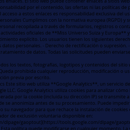
os enlaces. El sitio web puede contener enlaces a sitios we
abilidad por el contenido, las ofertas ni las políticas de 
El acceso a estos enlaces es responsabilidad exclusiva del us
personales Cumplimos con la normativa europea (RGPD) y s
rsonal recopilada a través de formularios, registros o conta
 actividades oficiales de **Miss Universo Suiza y Europa**
timiento explícito. Los usuarios tienen los siguientes dere
datos personales. - Derecho de rectificación o supresión. -
tratamiento de datos. Todas las solicitudes pueden enviarse
dos los textos, fotografías, logotipos y contenidos del siti
Queda prohibida cualquier reproducción, modificación o us
ción previa por escrito.
cs Este sitio web utiliza **Google Analytics**, un servicio d
 LLC. Google Analytics utiliza cookies para analizar cómo lo
nerada por la cookie (incluida su dirección IP) se transmite 
e se anonimiza antes de su procesamiento. Puede impedir 
o su navegador para que rechace la instalación de cookies
or de exclusión voluntaria disponible en:
om/dlpage/gaoptout](https://tools.google.com/dlpage/gaopto
a Esta política puede modificarse en cualquier momento. La v