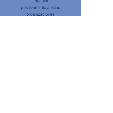
impactar
positivamente a estas
organizaciones
benéficas a través de
sus propios esfuerzos
de voluntariado,
recaudación de
fondos y promoción.
Miss Universo Suiza
Concurso que reúne a candidatas suizas.
Prueba suerte para convertirte en Miss
Universo Suiza. Una aventura humana rica
en descubrimientos y encuentros.