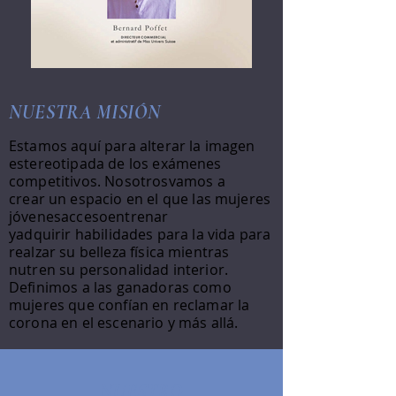
NUESTRA MISIÓN
Estamos aquí para alterar la imagen
estereotipada de los exámenes
competitivos. Nosotros
vamos a
crear
un espacio en el que las mujeres
jóvenes
acceso
entrenar
y
adquirir
habilidades para la vida para
realzar su belleza física mientras
nutren su personalidad interior.
Definimos a las ganadoras como
mujeres que confían en reclamar la
corona en el escenario y más allá.
NUESTRO