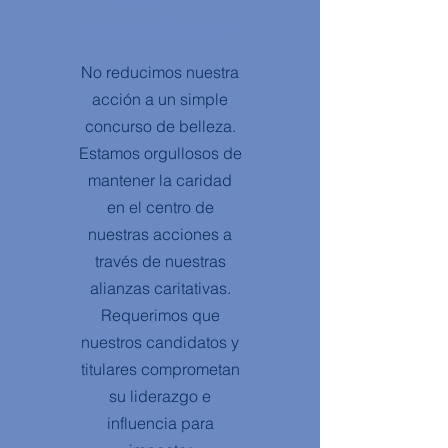
COMPROMISO
No reducimos nuestra
acción a un simple
concurso de belleza.
Estamos orgullosos de
mantener la caridad
en el centro de
nuestras acciones a
través de nuestras
alianzas caritativas.
Requerimos que
nuestros candidatos y
titulares comprometan
su liderazgo e
influencia para