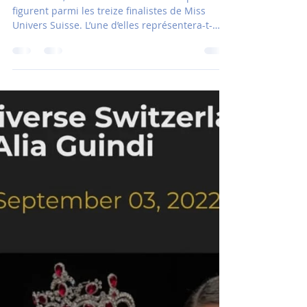
linapoffet7
6. Sept. 2022
1 Min. Lesezeit
Trois Valaisannes en lice pour
participer à Miss Univers
Alia Guindi, Elisa Esteve et Pamela Tropea
figurent parmi les treize finalistes de Miss
Univers Suisse. L’une d’elles représentera-t-
elle...