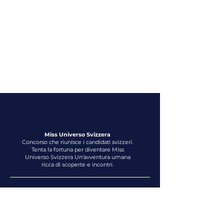
Bernard Poffet
Directeur commercial
Miss Universo Svizzera
Concorso che riunisce i candidati svizzeri.
Tenta la fortuna per diventare Miss
Universo Svizzera Un'avventura umana
ricca di scoperte e incontri.