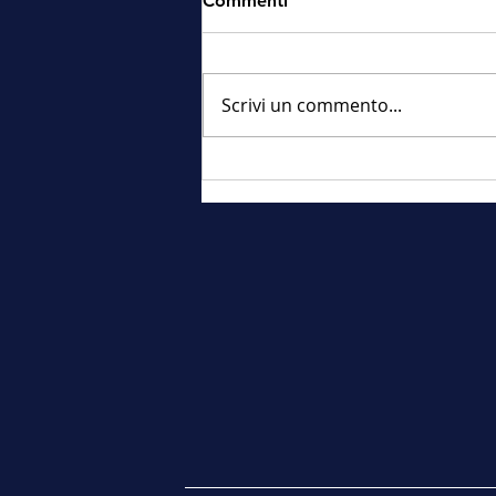
Commenti
Scrivi un commento...
Une Valaisanne représentera
la Suisse à Miss Univers