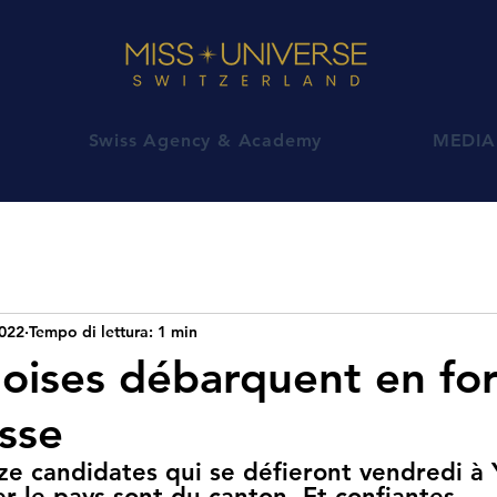
Swiss Agency & Academy
MEDIA
2022
Tempo di lettura: 1 min
oises débarquent en for
isse
ze candidates qui se défieront vendredi à
r le pays sont du canton. Et confiantes.