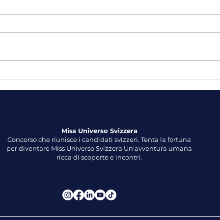
Son rêve le plus cher se
Troi
réalise
pour
Univ
Miss Universo Svizzera
Concorso che riunisce i candidati svizzeri. Tenta la fortuna
per diventare Miss Universo Svizzera Un'avventura umana
ricca di scoperte e incontri.