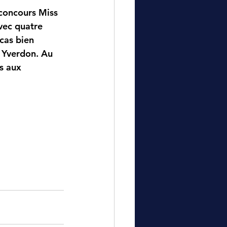
concours Miss 
vec quatre 
cas bien 
à Yverdon. Au 
s aux 