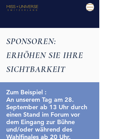
SPONSOREN:
ERHÖHEN SIE IHRE
SICHTBARKEIT
Zum Beispiel :
An unserem Tag am 28.
September ab 13 Uhr durch
einen Stand im Forum vor
dem Eingang zur Bühne
und/oder während des
Wahlfinales ab 20 Uhr.